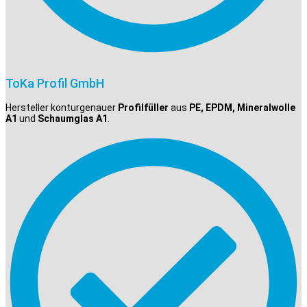
ToKa Profil GmbH
Hersteller konturgenauer
Profilfüller
aus
PE, EPDM, Mineralwolle
A1
und
Schaumglas A1
.