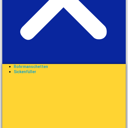
Rohrmanschetten
Sickenfüller