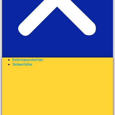
Rohrmanschetten
Sickenfüller