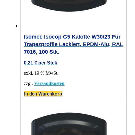
Isomec Isocop G5 Kalotte W30/23 Für
Trapezprofile Lackiert, EPDM-Alu, RAL
7016, 100 Stk.
0,21
€
per Stck
exkl. 19 % MwSt.
zzgl.
Versandkosten
In den Warenkorb