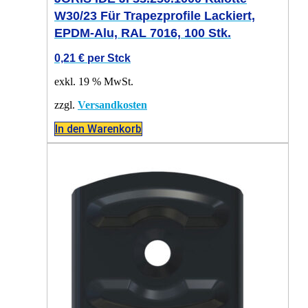
W30/23 Für Trapezprofile Lackiert,
EPDM-Alu, RAL 7016, 100 Stk.
0,21
€
per Stck
exkl. 19 % MwSt.
zzgl.
Versandkosten
In den Warenkorb