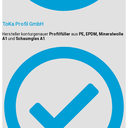
ToKa Profil GmbH
Hersteller konturgenauer
Profilfüller
aus
PE, EPDM, Mineralwolle
A1
und
Schaumglas A1
.