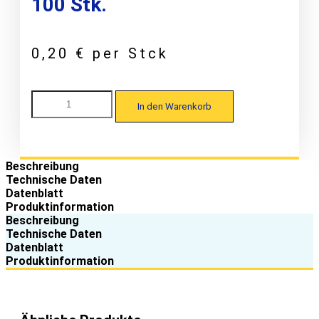
100 Stk.
0,20
€
per Stck
SAB
In den Warenkorb
30/1100
Kalotte
W36/40
für
Trapezprofile
Beschreibung
7,3
Technische Daten
x
Datenblatt
45,
Produktinformation
EPDM-
Beschreibung
Alu,
Technische Daten
blank,
Datenblatt
100
Produktinformation
Stk.
Menge