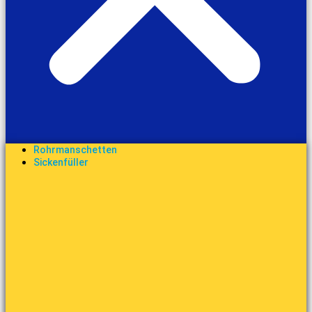
Rohrmanschetten
Sickenfüller