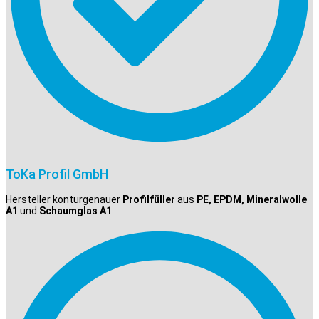
ToKa Profil GmbH
Hersteller konturgenauer
Profilfüller
aus
PE, EPDM, Mineralwolle
A1
und
Schaumglas A1
.