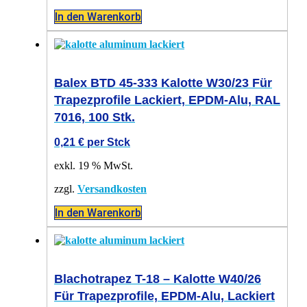
In den Warenkorb
Balex BTD 45-333 Kalotte W30/23 Für
Trapezprofile Lackiert, EPDM-Alu, RAL
7016, 100 Stk.
0,21
€
per Stck
exkl. 19 % MwSt.
zzgl.
Versandkosten
In den Warenkorb
Blachotrapez T-18 – Kalotte W40/26
Für Trapezprofile, EPDM-Alu, Lackiert