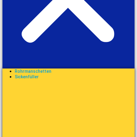
Rohrmanschetten
Sickenfüller