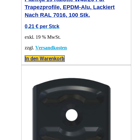
Trapezprofile, EPDM-Alu, Lackiert
Nach RAL 7016, 100 Stk.
0,21
€
per Stck
exkl. 19 % MwSt.
zzgl.
Versandkosten
In den Warenkorb