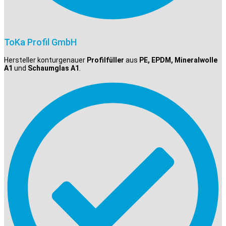
ToKa Profil GmbH
Hersteller konturgenauer
Profilfüller
aus
PE, EPDM, Mineralwolle
A1
und
Schaumglas A1
.