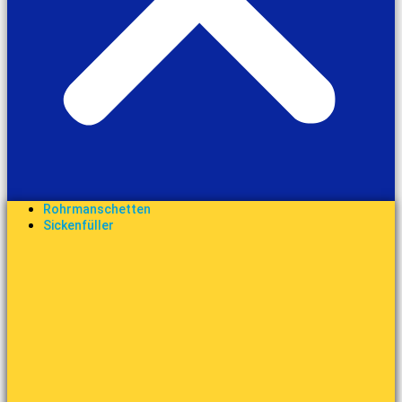
Rohrmanschetten
Sickenfüller