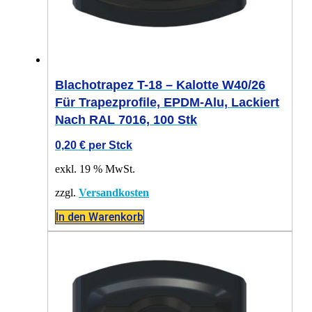
Blachotrapez T-18 – Kalotte W40/26
Für Trapezprofile, EPDM-Alu, Lackiert
Nach RAL 7016, 100 Stk
0,20
€
per Stck
exkl. 19 % MwSt.
zzgl.
Versandkosten
In den Warenkorb