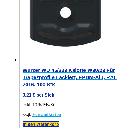
Wurzer WU 45/333 Kalotte W30/23 Für
Trapezprofile Lackiert, EPDM-Alu, RAL
7016, 100 Stk
0,21
€
per Stck
exkl. 19 % MwSt.
zzgl.
Versandkosten
In den Warenkorb