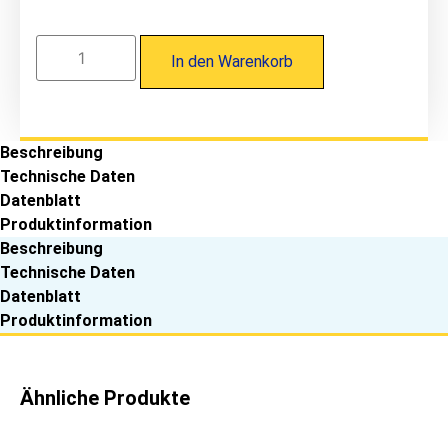
Proge
26/143
In den Warenkorb
Kalotte
W36/40
für
Trapezprofile
7,3
Beschreibung
x
45,
Technische Daten
EPDM-
Datenblatt
Alu,
blank,
Produktinformation
100
Beschreibung
Stk.
Menge
Technische Daten
Datenblatt
Produktinformation
Ähnliche Produkte