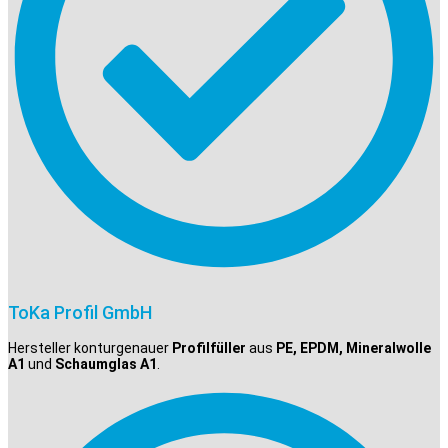
ToKa Profil GmbH
Hersteller konturgenauer
Profilfüller
aus
PE, EPDM, Mineralwolle
A1
und
Schaumglas A1
.