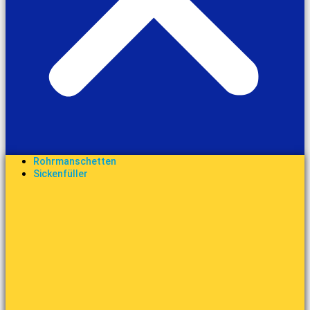
Rohrmanschetten
Sickenfüller