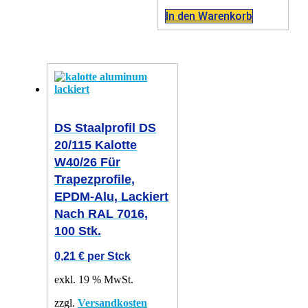
In den Warenkorb
DS Staalprofil DS
20/115 Kalotte
W40/26 Für
Trapezprofile,
EPDM-Alu, Lackiert
Nach RAL 7016,
100 Stk.
0,21
€
per Stck
exkl. 19 % MwSt.
zzgl.
Versandkosten