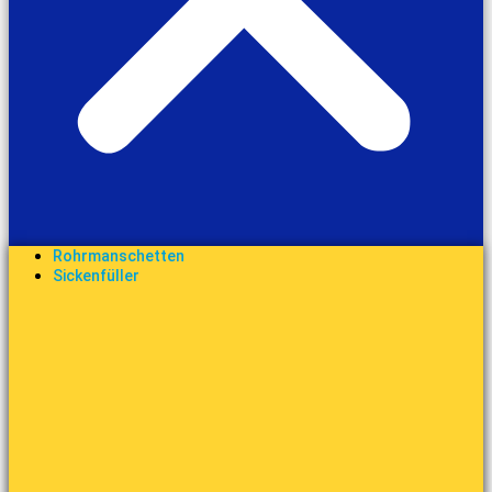
Rohrmanschetten
Sickenfüller