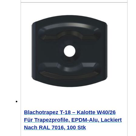
Blachotrapez T-18 – Kalotte W40/26
Für Trapezprofile, EPDM-Alu, Lackiert
Nach RAL 7016, 100 Stk