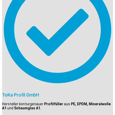
ToKa Profil GmbH
Hersteller konturgenauer
Profilfüller
aus
PE, EPDM, Mineralwolle
A1
und
Schaumglas A1
.