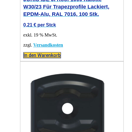
W30/23 Für Trapezprofile Lackiert,
EPDM-Alu, RAL 7016, 100 Stk.
0,21
€
per Stck
exkl. 19 % MwSt.
zzgl.
Versandkosten
In den Warenkorb