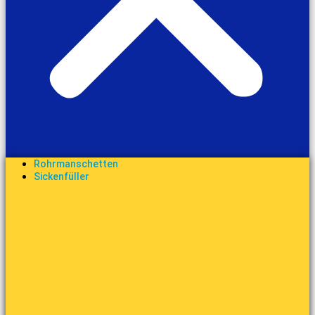
Rohrmanschetten
Sickenfüller