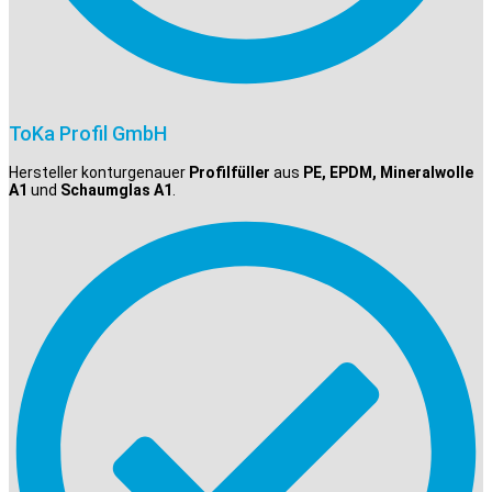
ToKa Profil GmbH
Hersteller konturgenauer
Profilfüller
aus
PE, EPDM, Mineralwolle
A1
und
Schaumglas A1
.