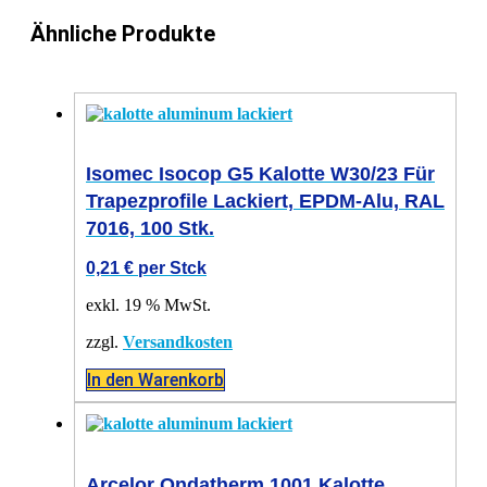
Ähnliche Produkte
Isomec Isocop G5 Kalotte W30/23 Für
Trapezprofile Lackiert, EPDM-Alu, RAL
7016, 100 Stk.
0,21
€
per Stck
exkl. 19 % MwSt.
zzgl.
Versandkosten
In den Warenkorb
Arcelor Ondatherm 1001 Kalotte