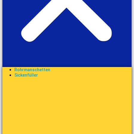
Rohrmanschetten
Sickenfüller