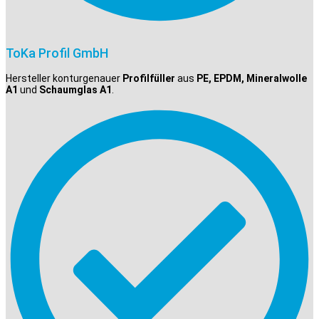
ToKa Profil GmbH
Hersteller konturgenauer
Profilfüller
aus
PE, EPDM, Mineralwolle
A1
und
Schaumglas A1
.