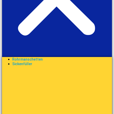
Rohrmanschetten
Sickenfüller