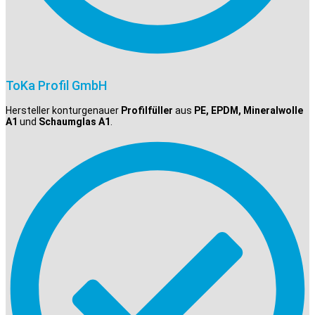
ToKa Profil GmbH
Hersteller konturgenauer
Profilfüller
aus
PE, EPDM, Mineralwolle
A1
und
Schaumglas A1
.