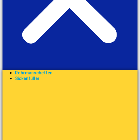
Rohrmanschetten
Sickenfüller