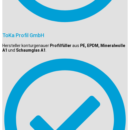
ToKa Profil GmbH
Hersteller konturgenauer
Profilfüller
aus
PE, EPDM, Mineralwolle
A1
und
Schaumglas A1
.