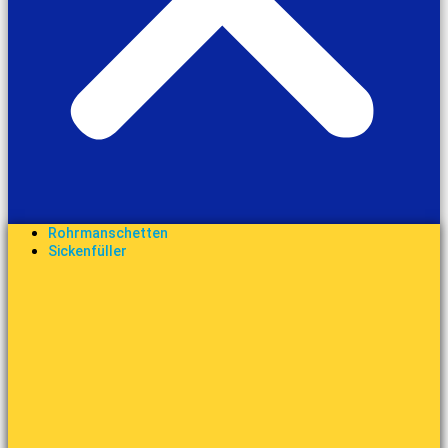
Rohrmanschetten
Sickenfüller