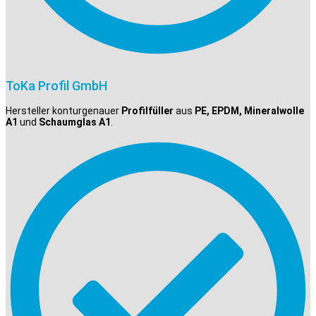
ToKa Profil GmbH
Hersteller konturgenauer
Profilfüller
aus
PE, EPDM, Mineralwolle
A1
und
Schaumglas A1
.