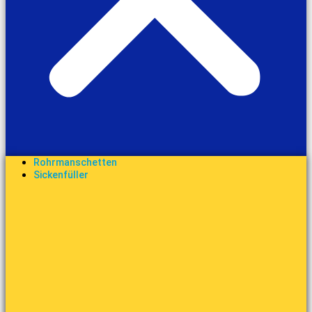
Rohrmanschetten
Sickenfüller