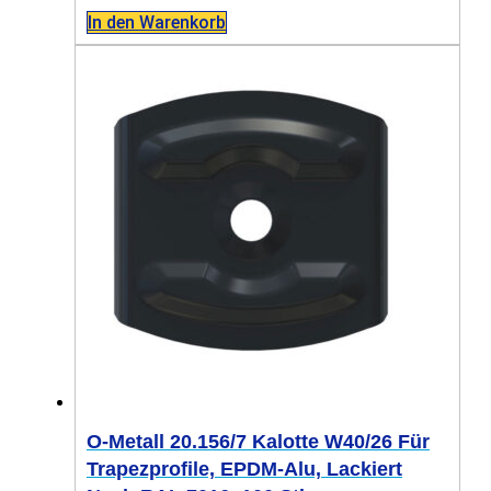
In den Warenkorb
O-Metall 20.156/7 Kalotte W40/26 Für
Trapezprofile, EPDM-Alu, Lackiert