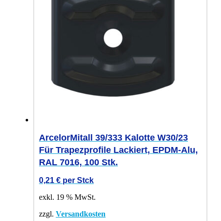
ArcelorMitall 39/333 Kalotte W30/23
Für Trapezprofile Lackiert, EPDM-Alu,
RAL 7016, 100 Stk.
0,21
€
per Stck
exkl. 19 % MwSt.
zzgl.
Versandkosten