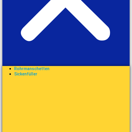
Rohrmanschetten
Sickenfüller