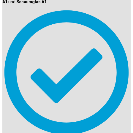
A1
und
Schaumglas A1
.