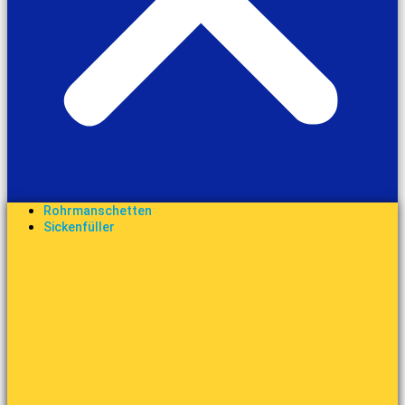
Rohrmanschetten
Sickenfüller