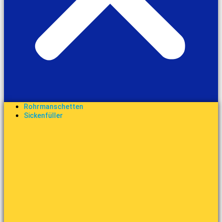
Rohrmanschetten
Sickenfüller