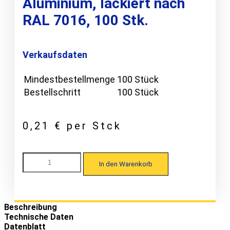
Aluminium, lackiert nach
RAL 7016, 100 Stk.
Verkaufsdaten
Mindestbestellmenge
100 Stück
Bestellschritt
100 Stück
0,21
€
per Stck
Metecno
In den Warenkorb
Hipertec
Dach
Sound
W
Kalotte
Beschreibung
für
Technische Daten
Trapezprofil,
Datenblatt