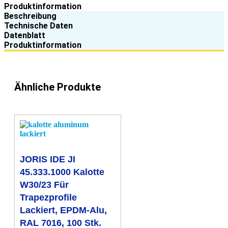
W15/20
Produktinformation
mm,
Beschreibung
Aluminium,
Technische Daten
lackiert
Datenblatt
nach
Produktinformation
RAL
7016,
100
Stk.
Menge
Ähnliche Produkte
JORIS IDE JI
45.333.1000 Kalotte
W30/23 Für
Trapezprofile
Lackiert, EPDM-Alu,
RAL 7016, 100 Stk.