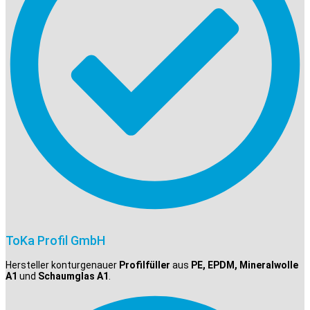
ToKa Profil GmbH
Hersteller konturgenauer
Profilfüller
aus
PE, EPDM, Mineralwolle
A1
und
Schaumglas A1
.