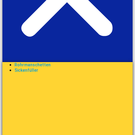
Rohrmanschetten
Sickenfüller