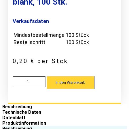
blank, 100 Stk.
Verkaufsdaten
Mindestbestellmenge
100 Stück
Bestellschritt
100 Stück
0,20
€
per Stck
MAAS
In den Warenkorb
Welle
27-
111
RD
Kalotte
Beschreibung
für
Technische Daten
Wellprofile
Datenblatt
RD32/51,
Produktinformation
EPDM-
Beschreibung