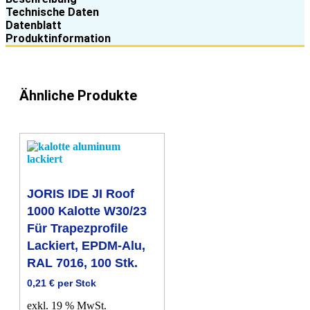
Aluminium,
Technische Daten
blank,
Datenblatt
100
Produktinformation
Stk.
Menge
Ähnliche Produkte
JORIS IDE JI Roof
1000 Kalotte W30/23
Für Trapezprofile
Lackiert, EPDM-Alu,
RAL 7016, 100 Stk.
0,21
€
per Stck
exkl. 19 % MwSt.