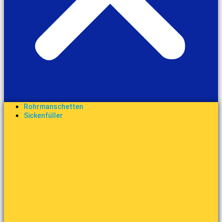
Rohrmanschetten
Sickenfüller