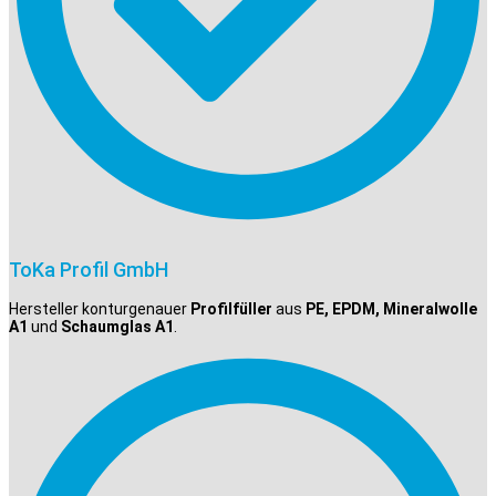
ToKa Profil GmbH
Hersteller konturgenauer
Profilfüller
aus
PE, EPDM, Mineralwolle
A1
und
Schaumglas A1
.