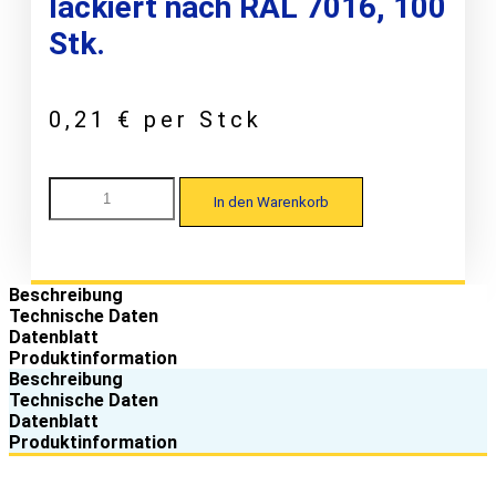
lackiert nach RAL 7016, 100
Stk.
0,21
€
per Stck
Maas
In den Warenkorb
Profile
40-
100
Kalotte
W38/30
Beschreibung
für
Technische Daten
Trapezprofile,
Datenblatt
EPDM-
Produktinformation
Alu,
Beschreibung
lackiert
Technische Daten
nach
Datenblatt
RAL
Produktinformation
7016,
100
Stk.