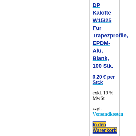
DP
Kalotte
W15/25
Für
Trapezprofile,
EPDM-
Alu,
Blank,
100 Stk.
0,20
€
per
Stck
exkl. 19 %
MwSt.
zzgl.
Versandkosten
In den
Warenkorb