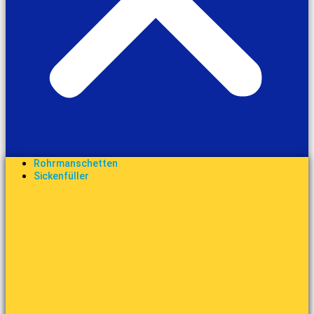
Rohrmanschetten
Sickenfüller