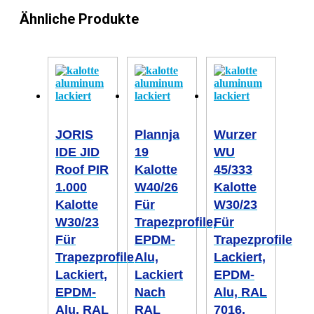
Ähnliche Produkte
JORIS
Plannja
Wurzer
IDE JID
19
WU
Roof PIR
Kalotte
45/333
1.000
W40/26
Kalotte
Kalotte
Für
W30/23
W30/23
Trapezprofile,
Für
Für
EPDM-
Trapezprofile
Trapezprofile
Alu,
Lackiert,
Lackiert,
Lackiert
EPDM-
EPDM-
Nach
Alu, RAL
Alu, RAL
RAL
7016,