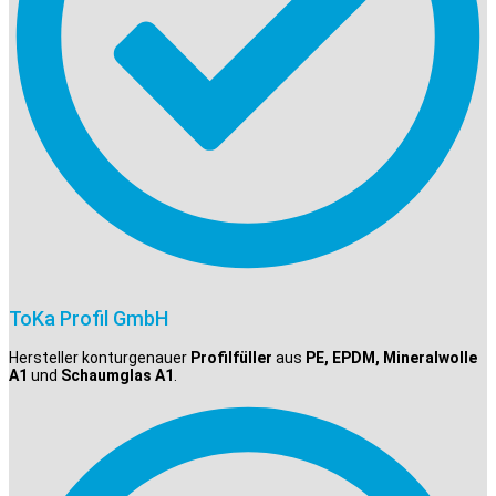
ToKa Profil GmbH
Hersteller konturgenauer
Profilfüller
aus
PE, EPDM, Mineralwolle
A1
und
Schaumglas A1
.