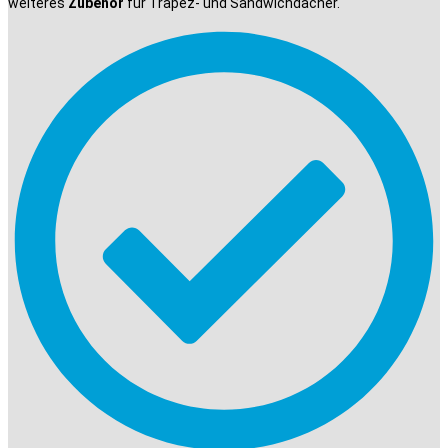
weiteres
Zubehör
für Trapez- und Sandwichdächer.