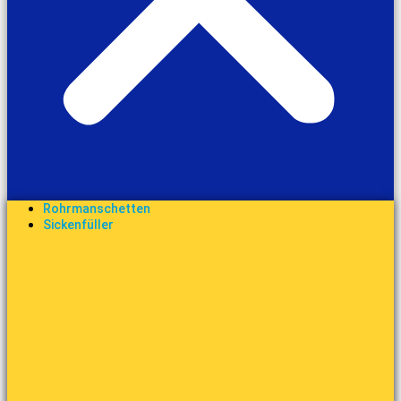
Rohrmanschetten
Sickenfüller