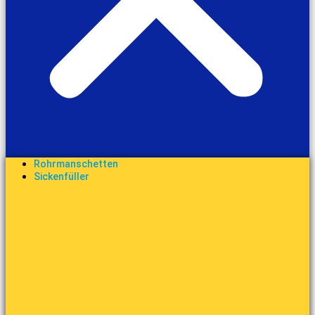
Rohrmanschetten
Sickenfüller