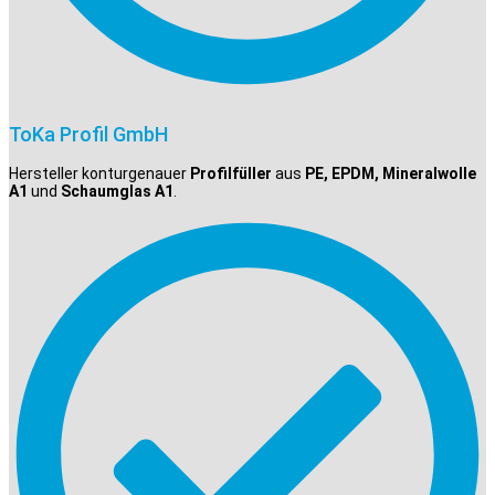
ToKa Profil GmbH
Hersteller konturgenauer
Profilfüller
aus
PE, EPDM, Mineralwolle
A1
und
Schaumglas A1
.