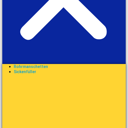
Rohrmanschetten
Sickenfüller