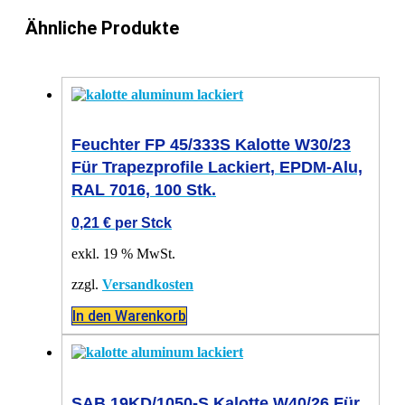
Ähnliche Produkte
Feuchter FP 45/333S Kalotte W30/23
Für Trapezprofile Lackiert, EPDM-Alu,
RAL 7016, 100 Stk.
0,21
€
per Stck
exkl. 19 % MwSt.
zzgl.
Versandkosten
In den Warenkorb
SAB 19KD/1050-S Kalotte W40/26 Für