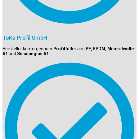
ToKa Profil GmbH
Hersteller konturgenauer
Profilfüller
aus
PE, EPDM, Mineralwolle
A1
und
Schaumglas A1
.