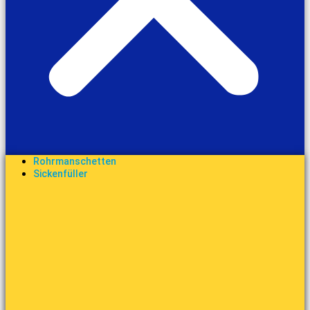
Rohrmanschetten
Sickenfüller