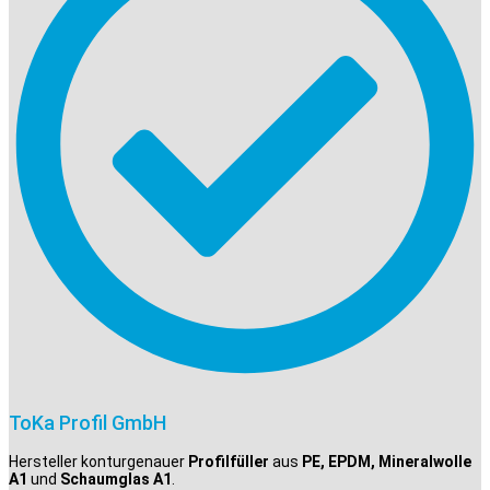
ToKa Profil GmbH
Hersteller konturgenauer
Profilfüller
aus
PE, EPDM, Mineralwolle
A1
und
Schaumglas A1
.