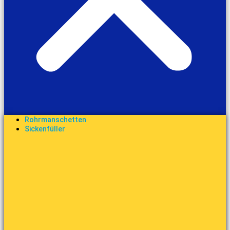
Rohrmanschetten
Sickenfüller