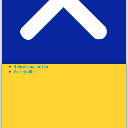
Rohrmanschetten
Sickenfüller