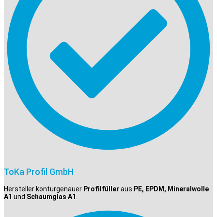
ToKa Profil GmbH
Hersteller konturgenauer
Profilfüller
aus
PE, EPDM, Mineralwolle
A1
und
Schaumglas A1
.