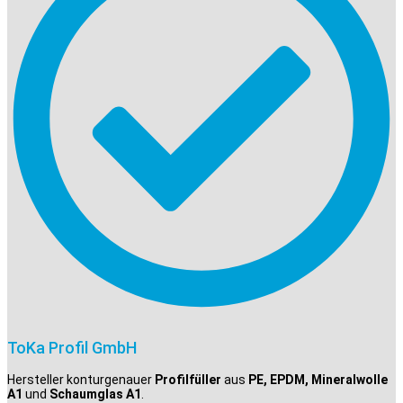
ToKa Profil GmbH
Hersteller konturgenauer
Profilfüller
aus
PE, EPDM, Mineralwolle
A1
und
Schaumglas A1
.