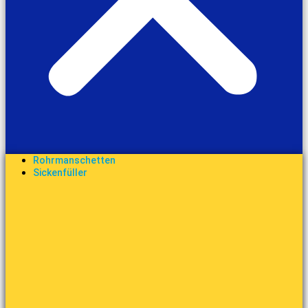
Rohrmanschetten
Sickenfüller