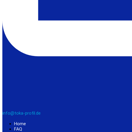
info@toka-profil.de
Home
FAQ