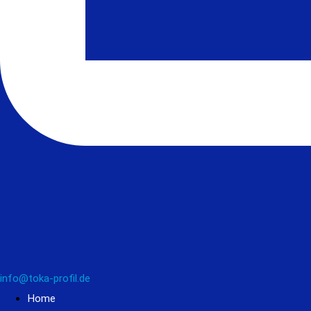
info@toka-profil.de
Home