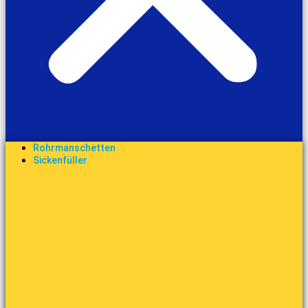
Rohrmanschetten
Sickenfüller