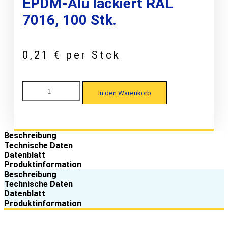
EPDM-Alu lackiert RAL
7016, 100 Stk.
0,21
€
per Stck
Fischer
In den Warenkorb
Profil
50/250
Kalotte
W32/54
für
Beschreibung
Trapezprofile
Technische Daten
7,3
Datenblatt
x
Produktinformation
45,
Beschreibung
EPDM-
Technische Daten
Alu
Datenblatt
lackiert
Produktinformation
RAL
7016,
100