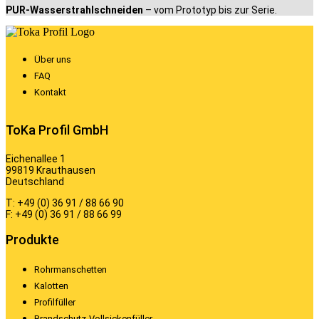
PUR-Wasserstrahlschneiden
– vom Prototyp bis zur Serie.
Über uns
FAQ
Kontakt
ToKa Profil GmbH
Eichenallee 1
99819 Krauthausen
Deutschland
T: +49 (0) 36 91 / 88 66 90
F: +49 (0) 36 91 / 88 66 99
Produkte
Rohrmanschetten
Kalotten
Profilfüller
Brandschutz-Vollsickenfüller