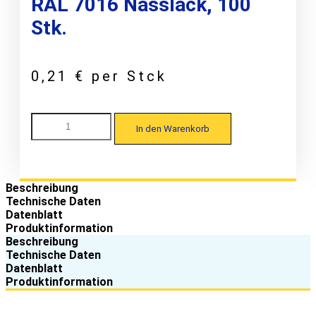
RAL 7016 Nasslack, 100
Stk.
0,21
€
per Stck
Feuchter
In den Warenkorb
FP
22/214
Kalotte
W33/37
für
Beschreibung
Trapezprofile
Technische Daten
7,3
Datenblatt
x
Produktinformation
45,
Beschreibung
EPDM-
Technische Daten
Alu,
Datenblatt
lackiert
Produktinformation
RAL
7016
Nasslack,