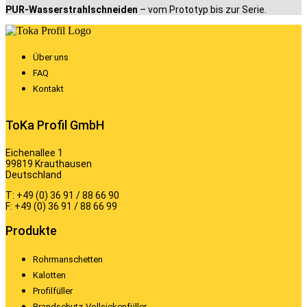
PUR-Wasserstrahlschneiden
– vom Prototyp bis zur Serie.
Über uns
FAQ
Kontakt
ToKa Profil GmbH
Eichenallee 1
99819 Krauthausen
Deutschland
T: +49 (0) 36 91 / 88 66 90
F: +49 (0) 36 91 / 88 66 99
Produkte
Rohrmanschetten
Kalotten
Profilfüller
Brandschutz-Vollsickenfüller