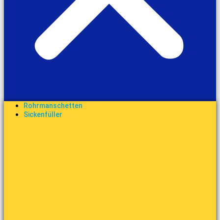
Rohrmanschetten
Sickenfüller