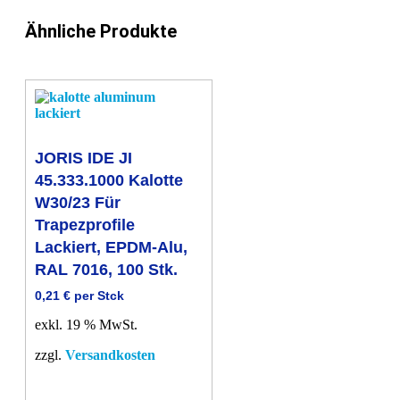
100
Stk.
Ähnliche Produkte
Menge
JORIS IDE JI
45.333.1000 Kalotte
W30/23 Für
Trapezprofile
Lackiert, EPDM-Alu,
RAL 7016, 100 Stk.
0,21
€
per Stck
exkl. 19 % MwSt.
zzgl.
Versandkosten