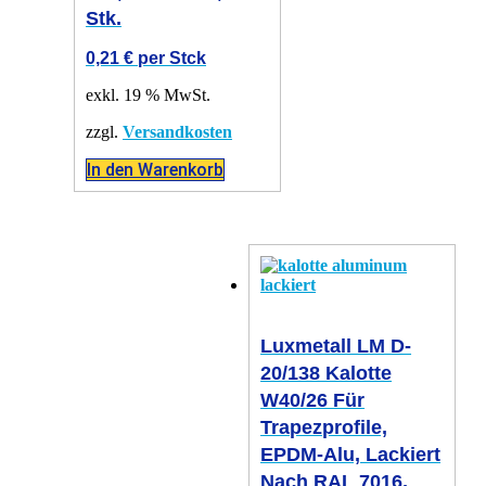
Stk.
0,21
€
per Stck
exkl. 19 % MwSt.
zzgl.
Versandkosten
In den Warenkorb
Luxmetall LM D-
20/138 Kalotte
W40/26 Für
Trapezprofile,
EPDM-Alu, Lackiert
Nach RAL 7016,