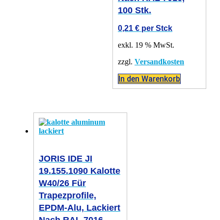
100 Stk.
0,21
€
per Stck
exkl. 19 % MwSt.
zzgl.
Versandkosten
In den Warenkorb
JORIS IDE JI
19.155.1090 Kalotte
W40/26 Für
Trapezprofile,
EPDM-Alu, Lackiert
Nach RAL 7016,