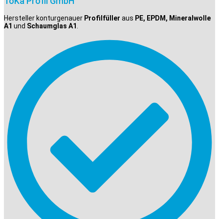
ToKa Profil GmbH
Hersteller konturgenauer
Profilfüller
aus
PE, EPDM, Mineralwolle
A1
und
Schaumglas A1
.