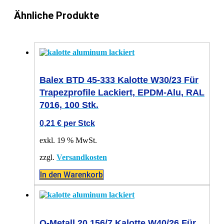
Ähnliche Produkte
Balex BTD 45-333 Kalotte W30/23 Für
Trapezprofile Lackiert, EPDM-Alu, RAL
7016, 100 Stk.
0,21
€
per Stck
exkl. 19 % MwSt.
zzgl.
Versandkosten
In den Warenkorb
O-Metall 20.156/7 Kalotte W40/26 Für