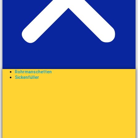
Rohrmanschetten
Sickenfüller