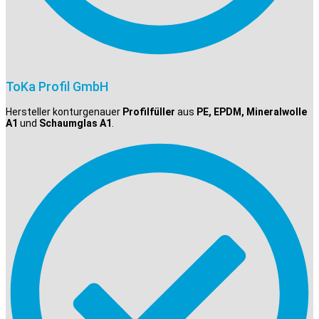
ToKa Profil GmbH
Hersteller konturgenauer
Profilfüller
aus
PE, EPDM, Mineralwolle
A1
und
Schaumglas A1
.