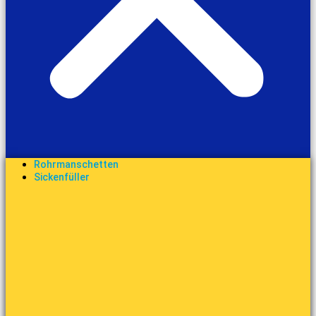
Rohrmanschetten
Sickenfüller