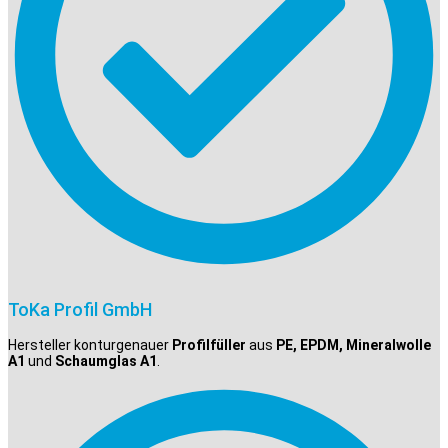
ToKa Profil GmbH
Hersteller konturgenauer
Profilfüller
aus
PE, EPDM, Mineralwolle
A1
und
Schaumglas A1
.