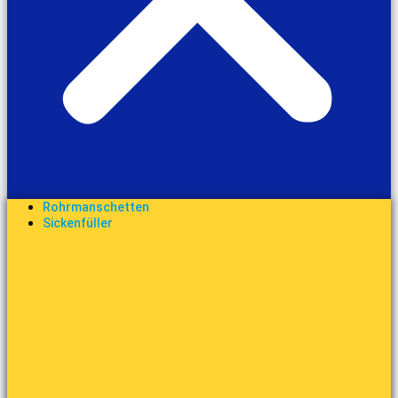
Rohrmanschetten
Sickenfüller