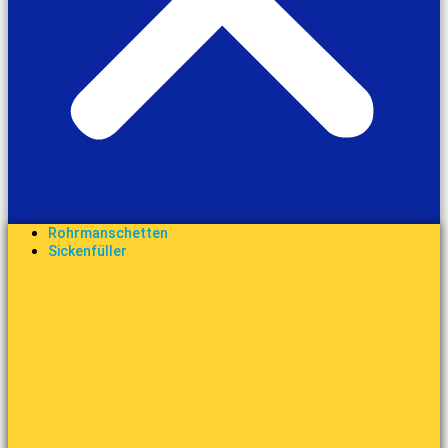
Rohrmanschetten
Sickenfüller