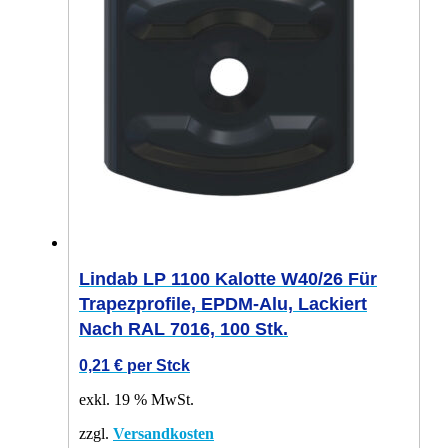
Lindab LP 1100 Kalotte W40/26 Für
Trapezprofile, EPDM-Alu, Lackiert
Nach RAL 7016, 100 Stk.
0,21
€
per Stck
exkl. 19 % MwSt.
zzgl.
Versandkosten