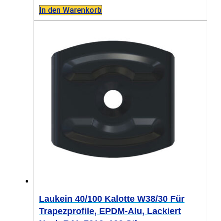
In den Warenkorb
Laukein 40/100 Kalotte W38/30 Für
Trapezprofile, EPDM-Alu, Lackiert