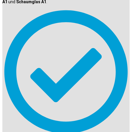
A1
und
Schaumglas A1
.