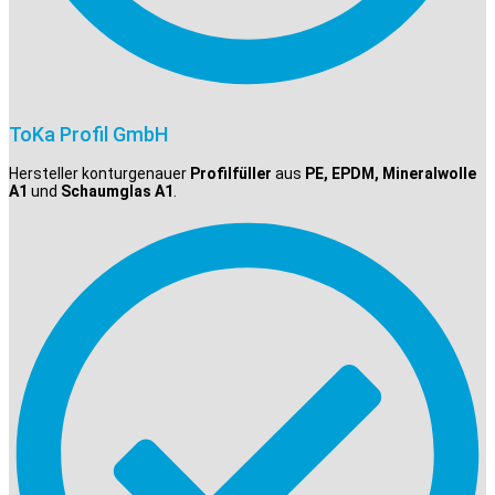
ToKa Profil GmbH
Hersteller konturgenauer
Profilfüller
aus
PE, EPDM, Mineralwolle
A1
und
Schaumglas A1
.