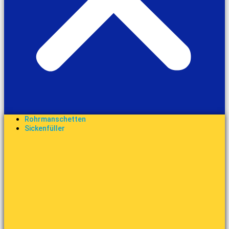
Rohrmanschetten
Sickenfüller