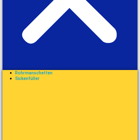
Rohrmanschetten
Sickenfüller