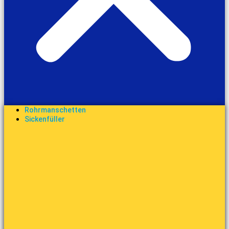
Rohrmanschetten
Sickenfüller